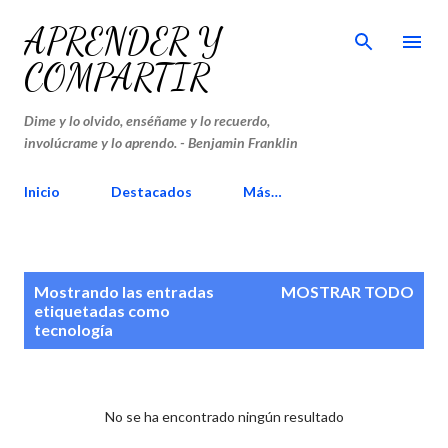
Ir al contenido principal
APRENDER Y
COMPARTIR
Dime y lo olvido, enséñame y lo recuerdo,
involúcrame y lo aprendo. - Benjamin Franklin
Inicio
Destacados
Más…
E
Mostrando las entradas
MOSTRAR TODO
n
etiquetadas como
tecnología
t
r
a
d
No se ha encontrado ningún resultado
a