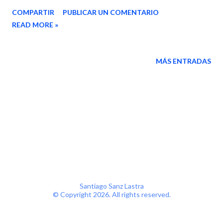
realizar: Comprobar la fecha en que te expiará la licencia. Desde
COMPARTIR
PUBLICAR UN COMENTARIO
el menú de inicio o buscar localiza el Símbolo de sisteama o
READ MORE »
busca cmd. Una vez te abra el intérprete de comando escribe
slmgr -xpr y pulsar Enter. Debe abrirte una ventana indicando la
fecha de caducidad de la licencia o si la tienes permanente.
MÁS ENTRADAS
Según he leído en algún foro puede ser un problema cuando se
dió de alta, o tal vez un problema de sincronización con los
servidores de autentificación. Pero si tienes licencia válida y
permanente sigue con los siguientes pasos. Si tienes el número
de licencia perfecto, sino puedes pedir a windows que te la
indique con este comando. wmic path softwarelicensingservice
get OA3xOriginalProductKey Siguiente paso resetear la licen...
Santiago Sanz Lastra
© Copyright
2026. All rights reserved.