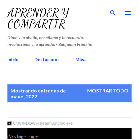
Ir al contenido principal
APRENDER Y
COMPARTIR
Dime y lo olvido, enséñame y lo recuerdo,
involúcrame y lo aprendo. - Benjamin Franklin
Inicio
Destacados
Más…
E
Mostrando entradas de
MOSTRAR TODO
n
mayo, 2022
t
r
a
d
a