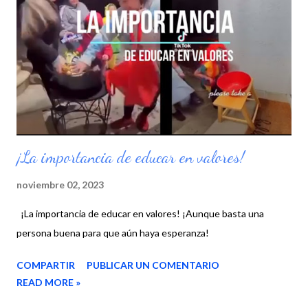
s
¡La importancia de educar en valores!
noviembre 02, 2023
¡La importancia de educar en valores! ¡Aunque basta una
persona buena para que aún haya esperanza!
COMPARTIR
PUBLICAR UN COMENTARIO
READ MORE »