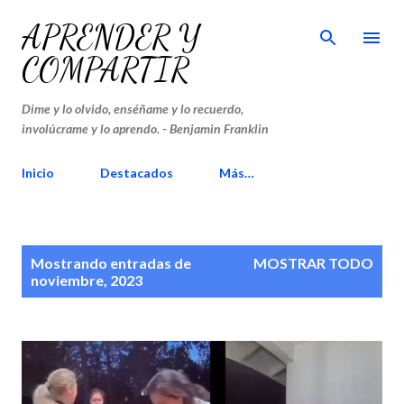
Ir al contenido principal
APRENDER Y
COMPARTIR
Dime y lo olvido, enséñame y lo recuerdo,
involúcrame y lo aprendo. - Benjamin Franklin
Inicio
Destacados
Más…
E
Mostrando entradas de
MOSTRAR TODO
n
noviembre, 2023
t
r
a
d
a