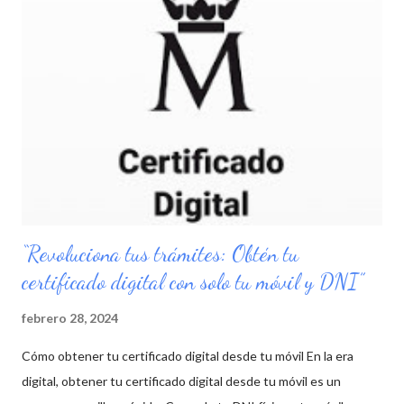
verdad, porque es como nosotros/as mismos lo recordamos.
Disfruta ese pequeño viaje en tus recuerdos, revive, llora, vuelve
a sonreír... vale la pena sentirse libre al revivir nuestras
memorias. En Amazón He conocido este libro de Gabriel García
Marquez gracias al vídeo "La vida no es la que vivimos, sino cómo
la reco...
“Revoluciona tus trámites: Obtén tu
certificado digital con solo tu móvil y DNI”
febrero 28, 2024
Cómo obtener tu certificado digital desde tu móvil En la era
digital, obtener tu certificado digital desde tu móvil es un