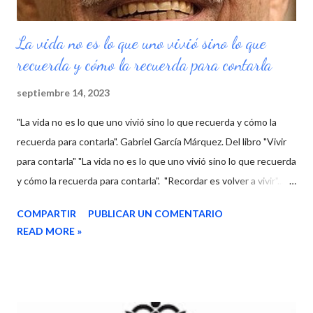
La vida no es lo que uno vivió sino lo que
recuerda y cómo la recuerda para contarla
septiembre 14, 2023
"La vida no es lo que uno vivió sino lo que recuerda y cómo la
recuerda para contarla". Gabriel García Márquez. Del libro "Vivir
para contarla" "La vida no es lo que uno vivió sino lo que recuerda
y cómo la recuerda para contarla". "Recordar es volver a vivir"... y
es que cuando recordamos, por lo general, nuestra mente nos
COMPARTIR
PUBLICAR UN COMENTARIO
muestra aquello que deseamos revivir, bueno o no tan bueno,
READ MORE »
pero es el recuerdo que tenemos y el mismo que vuelve a
nuestra mente. Y es verdad que siempre existen tres enfoques
en cada historia: mi verdad, tu verdad y la verdad. Pero cuando
recordamos y volvemos a vivir, en realidad aquí importa nuestra