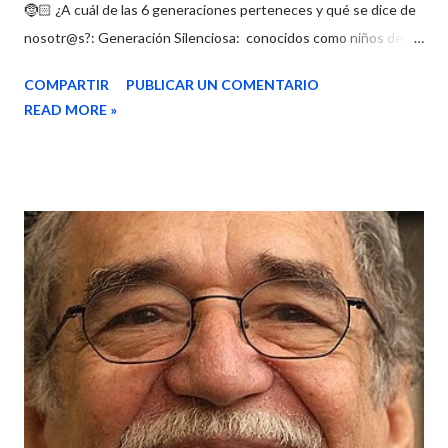
🤶🏻 ¿A cuál de las 6 generaciones perteneces y qué se dice de
nosotr@s?: Generación Silenciosa: conocidos como niños de la
postguerra, y es la generación comprendida entre 1930 y 1945.
COMPARTIR
PUBLICAR UN COMENTARIO
Época del silencio y tristeza. Por lo general son personas
READ MORE »
austeras, reservadas y la generación de sacrificio y el esfuerzo.
Baby Boomers : fuisteis los primeros en tener un coche, iros de
vacaciones a la playa, y tener un trabajo estable compaginado
con la vida en familia. Viste llegar al hombre a la luna, y el
asesinato de Kenedy. Nacidos entre 1946 y 1964. Xennials o
Generación X : conociste los primeros ordenadores y utilizas lo
justo internet. Viviste la caída del muro de Berlín. El ocio se
compagina con el mundo laboral. Inmigrantes digitales. Nacidos
entre 1965 y 1979. Milennials o Generación Y: eres la
generación más preparada, pero ...